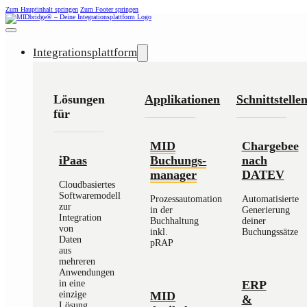
Zum Hauptinhalt springen
Zum Footer springen
Integrationsplattform
Lösungen
Applikationen
Schnittstelle
für
MID
Chargebee
iPaas
Buchungs­
nach
manager
DATEV
Cloudbasiertes
Softwaremodell
Prozessautomation
Automatisierte
zur
in der
Generierung
Integration
Buchhaltung
deiner
von
inkl.
Buchungssätze
Daten
pRAP
aus
mehreren
Anwendungen
ERP
in eine
MID
einzige
&
Lösung