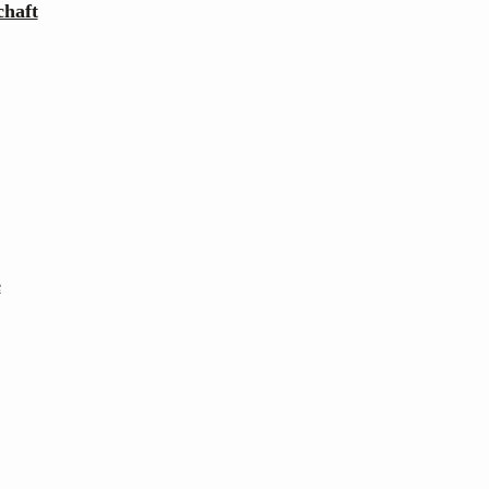
haft
e