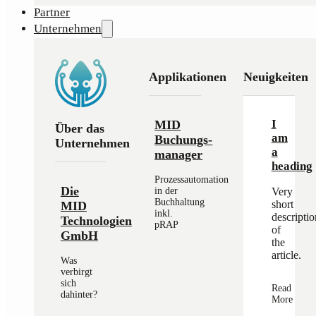
Partner
Unternehmen
Applikationen
Neuigkeiten
I
MID
Über das
am
Buchungs­
Unternehmen
a
manager
heading
Prozessautomation
Die
Very
in der
Buchhaltung
short
MID
inkl.
descriptio
Technologien
pRAP
of
GmbH
the
article.
Was
verbirgt
sich
Read
dahinter?
More