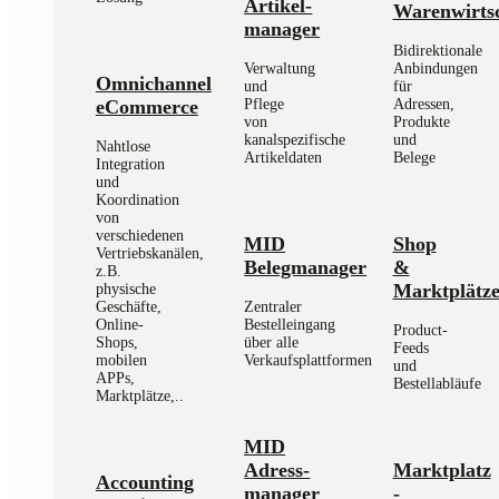
Artikel­
Warenwirtsc
manager
Bidirektionale
Verwaltung
Anbindungen
Omnichannel
und
für
eCommerce
Pflege
Adressen,
von
Produkte
kanalspezifische
und
Nahtlose
Artikeldaten
Belege
Integration
und
Koordination
von
verschiedenen
MID
Shop
Vertriebskanälen,
Belegmanager
&
z.B.
Marktplätz
physische
Geschäfte,
Zentraler
Online-
Bestelleingang
Product-
Shops,
über alle
Feeds
mobilen
Verkaufsplattformen
und
APPs,
Bestellabläufe
Marktplätze,..
MID
Adress­
Marktplatz
Accounting
manager
-