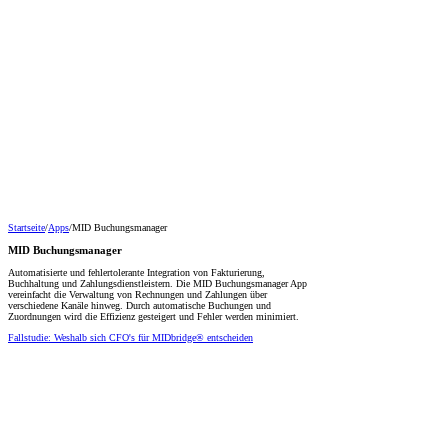
Startseite
/
Apps
/
MID Buchungs­manager
MID Buchungs­manager
Automatisierte und fehlertolerante Integration von Fakturierung,
Buchhaltung und Zahlungsdienstleistern. Die MID Buchungsmanager App
vereinfacht die Verwaltung von Rechnungen und Zahlungen über
verschiedene Kanäle hinweg. Durch automatische Buchungen und
Zuordnungen wird die Effizienz gesteigert und Fehler werden minimiert.
Fallstudie: Weshalb sich CFO's für MIDbridge® entscheiden