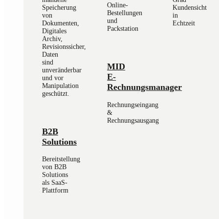
Online-
Speicherung
Kundensicht
Bestellungen
von
in
und
Dokumenten,
Echtzeit
Packstation
Digitales
Archiv,
Revisionssicher,
Daten
sind
MID
unveränderbar
E-
und vor
Rechnungsmanager
Manipulation
geschützt.
Rechnungseingang
&
Rechnungsausgang
B2B
Solutions
Bereitstellung
von B2B
Solutions
als SaaS-
Plattform