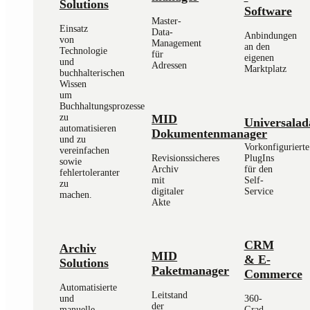
Solutions
Software
Master-
Einsatz
Data-
Anbindungen
von
Management
an den
Technologie
für
eigenen
und
Adressen
Marktplatz
buchhalterischen
Wissen
um
Buchhaltungsprozesse
MID
zu
Universalad
automatisieren
Dokumentenmanager
und zu
Vorkonfigurierte
vereinfachen
Revisionssicheres
PlugIns
sowie
Archiv
für den
fehlertoleranter
mit
Self-
zu
digitaler
Service
machen.
Akte
CRM
Archiv
MID
& E-
Solutions
Paketmanager
Commerce
Automatisierte
Leitstand
und
360-
der
manuelle
Grad